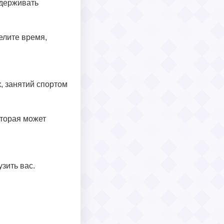
ддерживать
елите время,
, занятий спортом
оторая может
зить вас.